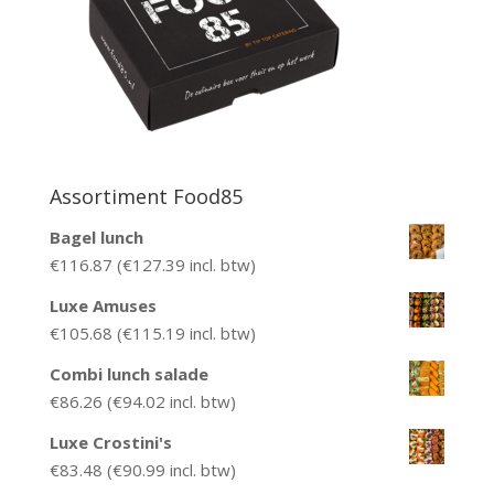
Assortiment Food85
Bagel lunch
€
116.87
(
€
127.39
incl. btw)
Luxe Amuses
€
105.68
(
€
115.19
incl. btw)
Combi lunch salade
€
86.26
(
€
94.02
incl. btw)
Luxe Crostini's
€
83.48
(
€
90.99
incl. btw)