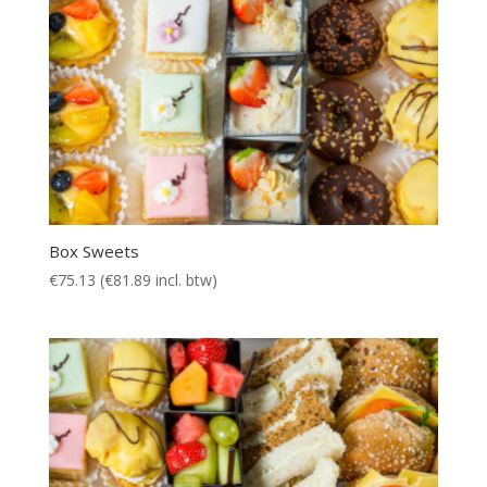
Box Sweets
€
75.13
(
€
81.89
incl. btw)