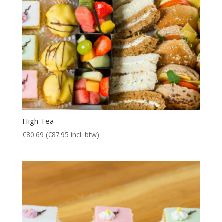
High Tea
€
80.69
(
€
87.95
incl. btw)