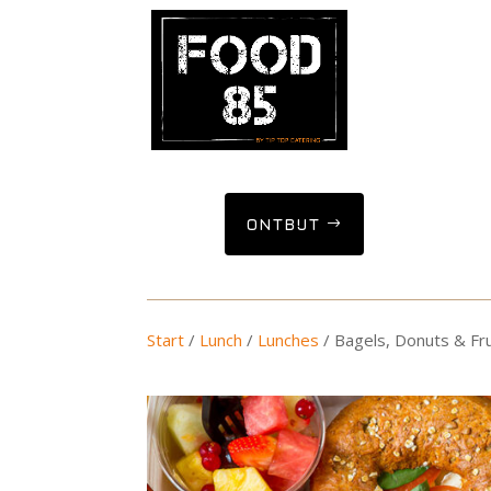
ONTBIJT
Start
/
Lunch
/
Lunches
/ Bagels, Donuts & Fru