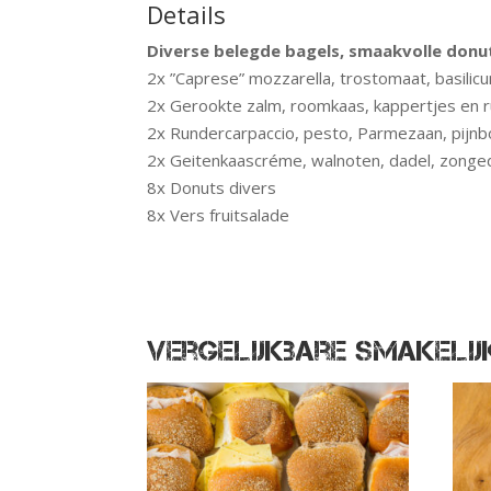
Details
Diverse belegde bagels, smaakvolle donut
2x ”Caprese” mozzarella, trostomaat, basilic
2x Gerookte zalm, roomkaas, kappertjes en r
2x Rundercarpaccio, pesto, Parmezaan, pijnb
2x Geitenkaascréme, walnoten, dadel, zonge
8x Donuts divers
8x Vers fruitsalade
Vergelijkbare smakeli