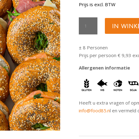
Prijs is excl. BTW
Bagels,
IN WIN
Donuts
&
Fruit
± 8 Personen
aantal
Prijs per persoon € 9,93 exc
Allergenen informatie
Heeft u extra vragen of opm
info@food85.n
l en vermeld 