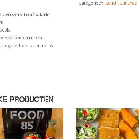
Categorieën:
Lunch
,
Lunches
s en vers fruitsalade
um
ucola
oompitten en rucola
droogde tomaat en rucola
jke producten