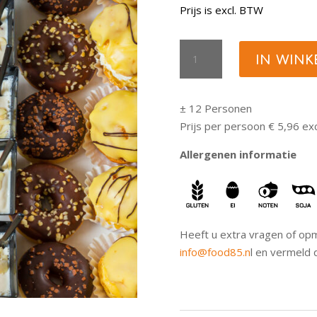
Prijs is excl. BTW
Box
IN WIN
Sweets
aantal
± 12 Personen
Prijs per persoon € 5,96 exc
Allergenen informatie
Heeft u extra vragen of opm
info@food85.n
l en vermeld 