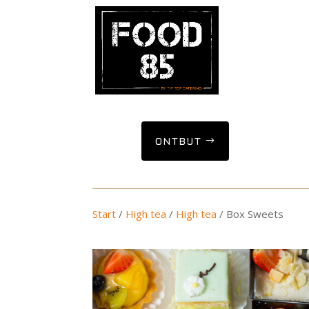
ONTBIJT
Start
/
High tea
/
High tea
/ Box Sweets