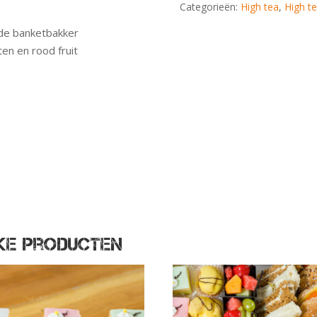
Categorieën:
High tea
,
High t
 de banketbakker
n en rood fruit
jke producten