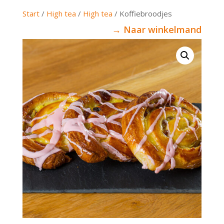
Start
/
High tea
/
High tea
/ Koffiebroodjes
→ Naar winkelmand