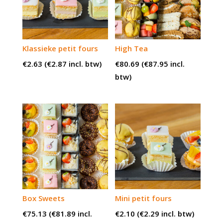
Klassieke petit fours
High Tea
€
2.63
(
€
2.87
incl. btw)
€
80.69
(
€
87.95
incl.
btw)
Box Sweets
Mini petit fours
€
75.13
(
€
81.89
incl.
€
2.10
(
€
2.29
incl. btw)