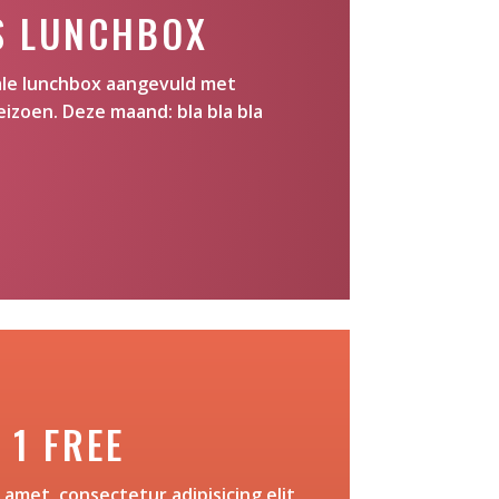
S LUNCHBOX
iale lunchbox aangevuld met
eizoen. Deze maand: bla bla bla
 1 FREE
 amet, consectetur adipisicing elit,