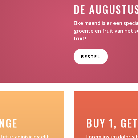
DE AUGUSTU
Elke maand is er een spec
groente en fruit van het s
fruit!
BESTEL
NGE
BUY 1, GET
etur adipisicing elit,
Lorem ipsum dolor sit