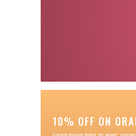
10% OFF ON ORA
Lorem ipsum dolor sit amet, consect