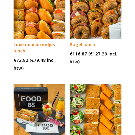
Luxe mini broodjes
Bagel lunch
lunch
€
116.87
(
€
127.39
incl.
€
72.92
(
€
79.48
incl.
btw)
btw)