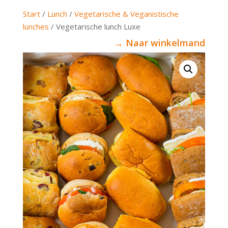
Start
/
Lunch
/
Vegetarische & Veganistische
lunches
/ Vegetarische lunch Luxe
→ Naar winkelmand