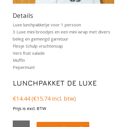
Details
Luxe lunchpakketje voor 1 persoon
3 Luxe mini broodjes en een mini wrap met divers
beleg en gemengd garnituur
Flesje Schulp vruchtensap
Vers fruit salade
Muffin
Pepermunt
LUNCHPAKKET DE LUXE
€
14.44
(
€
15.74
incl. btw)
Prijs is excl. BTW
Lunchpakket