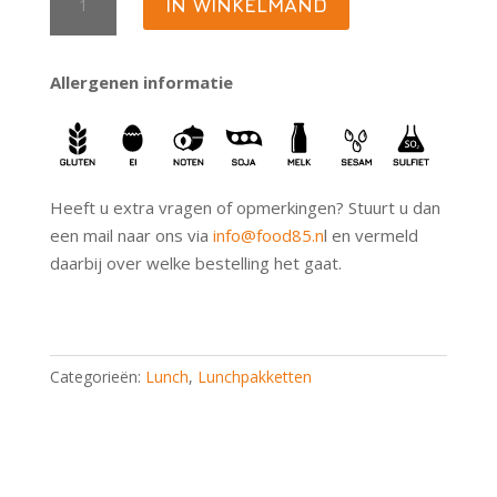
IN WINKELMAND
de
Luxe
aantal
Allergenen informatie
Heeft u extra vragen of opmerkingen? Stuurt u dan
een mail naar ons via
info@food85.n
l en vermeld
daarbij over welke bestelling het gaat.
Categorieën:
Lunch
,
Lunchpakketten