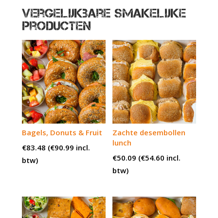
Vergelijkbare smakelijke
producten
Bagels, Donuts & Fruit
Zachte desembollen
lunch
€
83.48
(
€
90.99
incl.
€
50.09
(
€
54.60
incl.
btw)
btw)