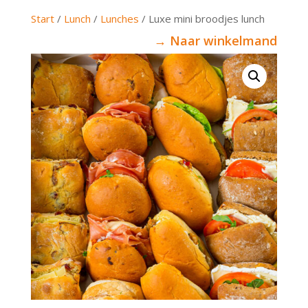
Start
/
Lunch
/
Lunches
/ Luxe mini broodjes lunch
→ Naar winkelmand