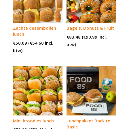
Zachte desembollen
Bagels, Donuts & Fruit
lunch
€
83.48
(
€
90.99
incl.
€
50.09
(
€
54.60
incl.
btw)
btw)
Mini broodjes lunch
Lunchpakket Back to
Basic