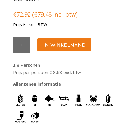
€
72.92
(
€
79.48
incl. btw)
Prijs is excl. BTW
Luxe
IN WINKELMAND
mini
broodjes
lunch
± 8 Personen
aantal
Prijs per persoon € 8,68 excl. btw
Allergenen informatie