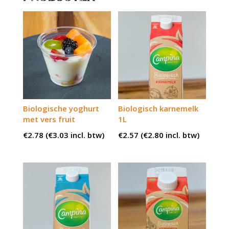
Biologische yoghurt
Biologisch karnemelk
met vers fruit
1L
€
2.78
(
€
3.03
incl. btw)
€
2.57
(
€
2.80
incl. btw)