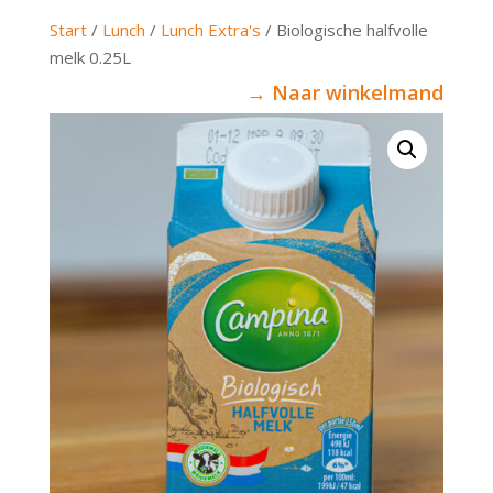
Start
/
Lunch
/
Lunch Extra's
/ Biologische halfvolle
melk 0.25L
→ Naar winkelmand